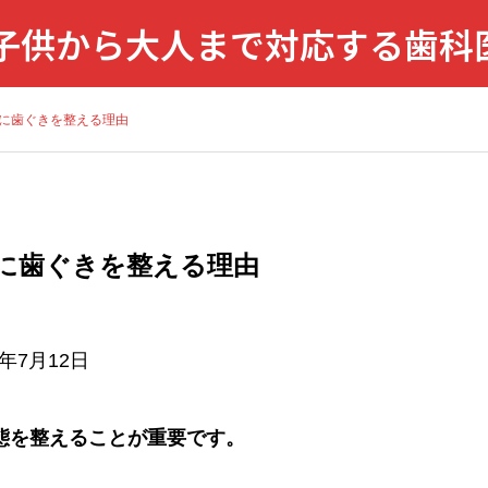
 子供から大人まで対応する歯科
24時間WEB予約
矯正歯科
小児歯科
に歯ぐきを整える理由
に歯ぐきを整える理由
6年7月12日
態を整えることが重要です。