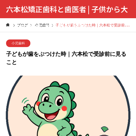
六本松矯正歯科と歯医者 | 子供から大
人まで対応する歯科医院
ブログ
小児歯科
子どもが歯をぶつけた時｜六本松で受診前に見ること
小児歯科
子どもが歯をぶつけた時｜六本松で受診前に見る
こと